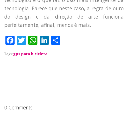
BLOG
tecnologia. Parece que neste caso, a regra de ouro
DEPOIMENTOS
do design e da direção de arte funciona
CONTATO
perfeitamente, afinal, menos é mais.
F
T
W
Li
S
a
w
h
n
h
Tags:
gps para bicicleta
c
it
a
k
a
e
te
ts
e
re
b
r
A
dI
o
p
n
o
p
k
0 Comments