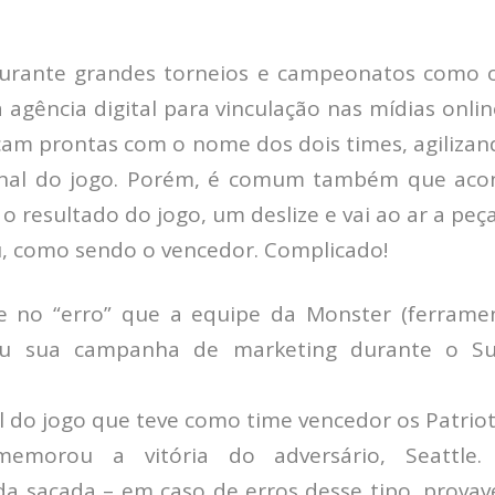
rante grandes torneios e campeonatos como o
a ag
ência digital
para vinculação nas mídias onli
icam prontas com o nome dos dois times, agiliza
final do jogo. Porém, é comum também que acon
 o resultado do jogo, um deslize e vai ao ar a p
, como sendo o vencedor. Complicado!
te no “erro” que a equipe da Monster (ferrame
ou sua campanha de marketing durante o Su
l do jogo que teve como time vencedor os Patriots,
memorou a vitória do adversário, Seattle
da sacada – em caso de erros desse tipo, provav