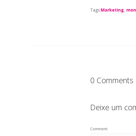
a
w
h
Tags:
Marketing
,
mon
c
it
a
e
te
ts
b
r
A
o
p
o
p
k
0 Comments
Deixe um com
Comment: