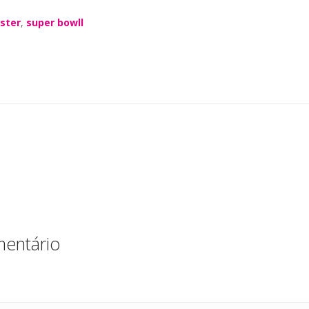
n
h
ster
,
super bowll
k
a
e
re
dI
n
entário