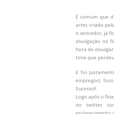
É comum que du
artes criada pel
o vencedor, já f
divulgação no 
hora de divulgar
time que perdeu
E foi justamen
empregos) foc
Sucesso!!
Logo após o fina
no twitter co
esclarecimento 