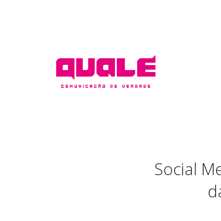
Social M
d