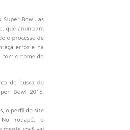
 Super Bowl, as
ne, que anunciam
ndo o processo de
teça erros e na
eça com o nome do
nta de busca de
per Bowl 2015.
 o perfil do site
. No rodapé, o
elmente você vai