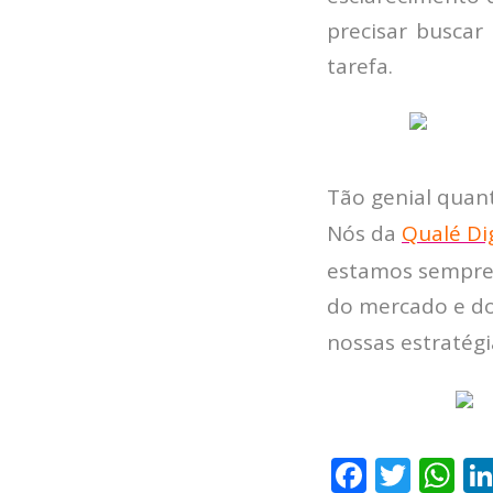
precisar busca
tarefa.
Tão genial quan
Nós da
Qualé Dig
estamos sempre 
do mercado e do 
nossas estratégi
F
T
W