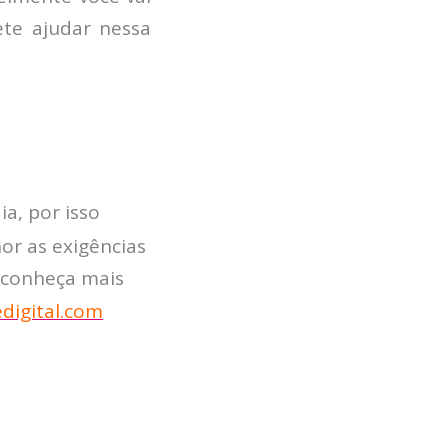
te ajudar nessa
HOME
JOBS
TECH
a, por isso
BLOG
r as exigências
DEPOIMENTOS
e conheça mais
CONTATO
digital.com