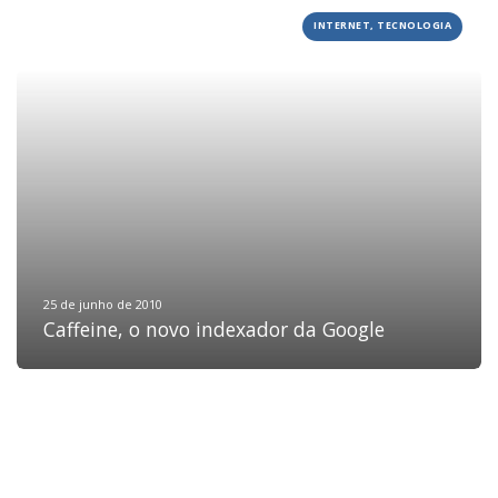
INTERNET, TECNOLOGIA
HOME
JOBS
TECH
BLOG
DEPOIMENTOS
CONTATO
25 de junho de 2010
Caffeine, o novo indexador da Google