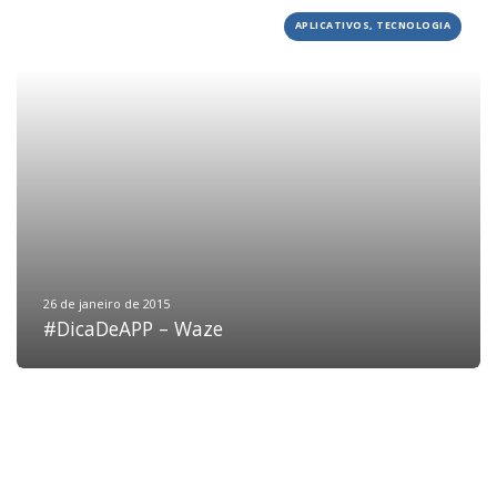
APLICATIVOS, TECNOLOGIA
HOME
JOBS
TECH
BLOG
DEPOIMENTOS
CONTATO
26 de janeiro de 2015
#DicaDeAPP – Waze