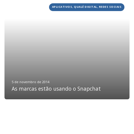
APLICATIVOS, QUALÉ DIGITAL, REDES SOCIAIS
HOME
JOBS
TECH
BLOG
DEPOIMENTOS
CONTATO
5 de novembro de 2014
As marcas estão usando o Snapchat