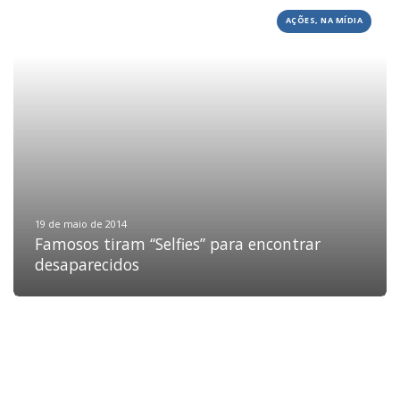
AÇÕES, NA MÍDIA
HOME
JOBS
TECH
BLOG
DEPOIMENTOS
CONTATO
19 de maio de 2014
Famosos tiram “Selfies” para encontrar
desaparecidos