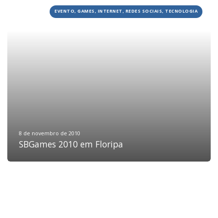
EVENTO, GAMES, INTERNET, REDES SOCIAIS, TECNOLOGIA
HOME
JOBS
TECH
BLOG
DEPOIMENTOS
CONTATO
8 de novembro de 2010
SBGames 2010 em Floripa