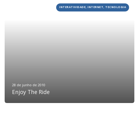
INTERATIVIDADE, INTERNET, TECNOLOGIA
HOME
JOBS
TECH
BLOG
DEPOIMENTOS
CONTATO
28 de junho de 2010
Enjoy The Ride