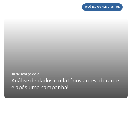
AÇÕES, QUALÉ DIGITAL
HOME
JOBS
TECH
BLOG
DEPOIMENTOS
CONTATO
18 de março de 2015
Análise de dados e relatórios antes, durante
e após uma campanha!