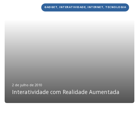
GADGET, INTERATIVIDADE, INTERNET, TECNOLOGIA
HOME
JOBS
TECH
BLOG
DEPOIMENTOS
CONTATO
2 de julho de 2010
Interatividade com Realidade Aumentada