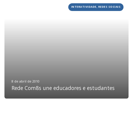
INTERATIVIDADE, REDES SOCIAIS
HOME
JOBS
TECH
BLOG
DEPOIMENTOS
CONTATO
8 de abril de 2010
Rede Com8s une educadores e estudantes