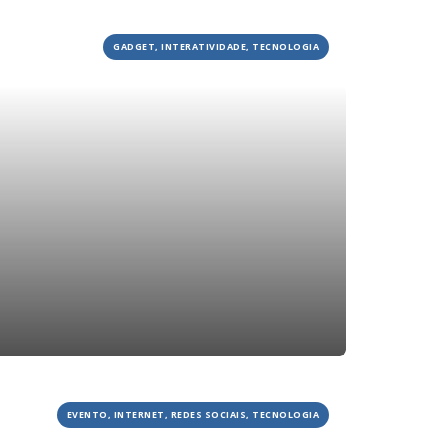
GADGET, INTERATIVIDADE, TECNOLOGIA
HOME
JOBS
TECH
BLOG
DEPOIMENTOS
CONTATO
EVENTO, INTERNET, REDES SOCIAIS, TECNOLOGIA