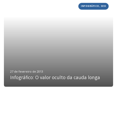
INFOGRÁFICO, SEO
HOME
JOBS
TECH
BLOG
DEPOIMENTOS
CONTATO
27 de fevereiro de 2013
Infográfico: O valor oculto da cauda longa