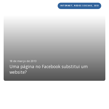
INTERNET, REDES SOCIAIS, SEO
HOME
JOBS
TECH
BLOG
DEPOIMENTOS
CONTATO
18 de março de 2013
Uma página no Facebook substitui um
website?