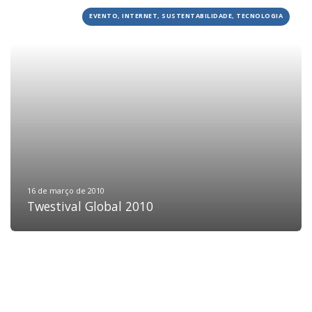
EVENTO, INTERNET, SUSTENTABILIDADE, TECNOLOGIA
HOME
JOBS
TECH
BLOG
DEPOIMENTOS
CONTATO
16 de março de 2010
Twestival Global 2010