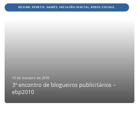
DESIGN, EVENTO, GAMES, INCLUSÃO DIGITAL, REDES SOCIAIS,
TECNOLOGIA
HOME
JOBS
TECH
BLOG
DEPOIMENTOS
CONTATO
13 de outubro de 2010
3º encontro de blogueiros publicitários –
ebp2010