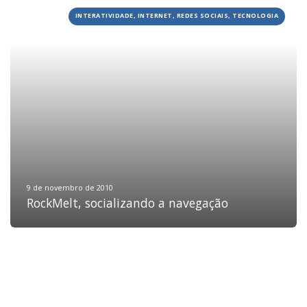
INTERATIVIDADE, INTERNET, REDES SOCIAIS, TECNOLOGIA
HOME
JOBS
TECH
BLOG
DEPOIMENTOS
CONTATO
9 de novembro de 2010
RockMelt, socializando a navegação