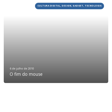
CULTURA DIGITAL, DESIGN, GADGET, TECNOLOGIA
HOME
JOBS
TECH
BLOG
DEPOIMENTOS
CONTATO
6 de julho de 2010
O fim do mouse