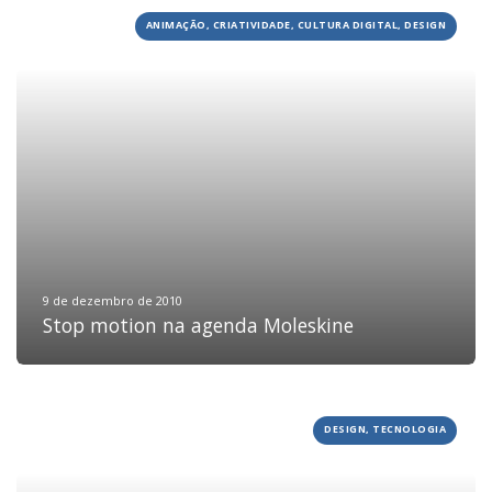
ANIMAÇÃO, CRIATIVIDADE, CULTURA DIGITAL, DESIGN
HOME
JOBS
9 de dezembro de 2010
Stop motion na agenda Moleskine
TECH
BLOG
DEPOIMENTOS
DESIGN, TECNOLOGIA
CONTATO