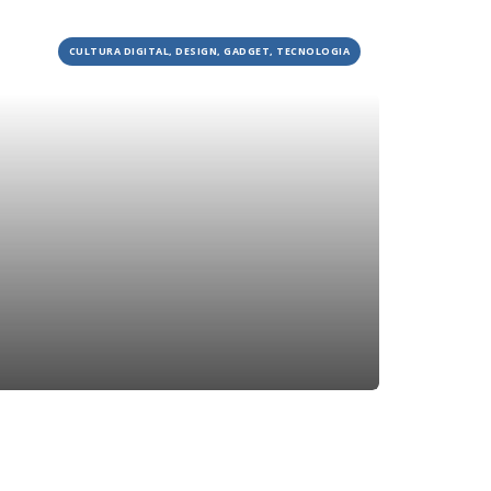
JOBS
CULTURA DIGITAL, DESIGN, GADGET, TECNOLOGIA
TECH
BLOG
DEPOIMENTOS
CONTATO