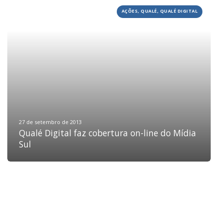
AÇÕES, QUALÉ, QUALÉ DIGITAL
HOME
JOBS
TECH
BLOG
DEPOIMENTOS
CONTATO
27 de setembro de 2013
Qualé Digital faz cobertura on-line do Mídia
Sul