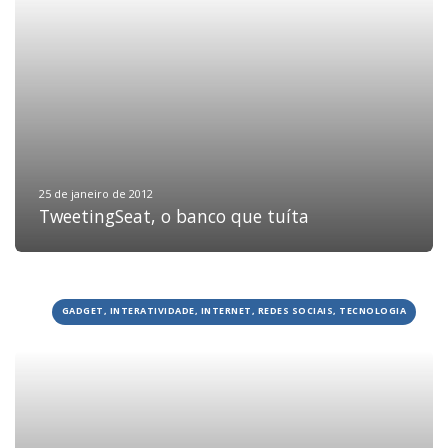
HOME
JOBS
25 de janeiro de 2012
TweetingSeat, o banco que tuíta
TECH
BLOG
DEPOIMENTOS
GADGET, INTERATIVIDADE, INTERNET, REDES SOCIAIS, TECNOLOGIA
CONTATO