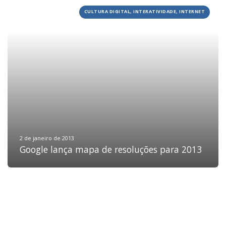
CULTURA DIGITAL, INTERATIVIDADE, INTERNET
HOME
JOBS
TECH
BLOG
DEPOIMENTOS
CONTATO
2 de janeiro de 2013
Google lança mapa de resoluções para 2013