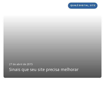
QUALÉ DIGITAL, SITE
HOME
JOBS
TECH
BLOG
DEPOIMENTOS
CONTATO
27 de abril de 2015
Sinais que seu site precisa melhorar