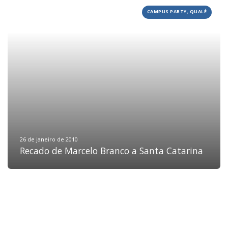
CAMPUS PARTY, QUALÉ
HOME
JOBS
TECH
BLOG
DEPOIMENTOS
CONTATO
26 de janeiro de 2010
Recado de Marcelo Branco a Santa Catarina