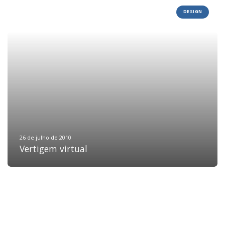
DESIGN
HOME
JOBS
TECH
BLOG
DEPOIMENTOS
CONTATO
26 de julho de 2010
Vertigem virtual