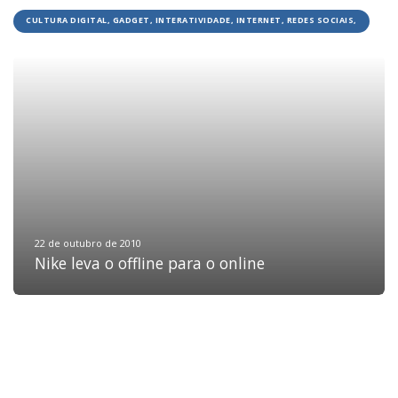
CULTURA DIGITAL, GADGET, INTERATIVIDADE, INTERNET, REDES SOCIAIS,
TECNOLOGIA
HOME
JOBS
TECH
BLOG
DEPOIMENTOS
CONTATO
22 de outubro de 2010
Nike leva o offline para o online