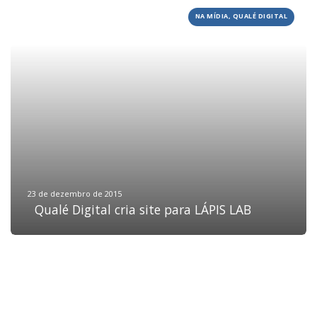
NA MÍDIA, QUALÉ DIGITAL
HOME
JOBS
TECH
BLOG
DEPOIMENTOS
CONTATO
23 de dezembro de 2015
Qualé Digital cria site para LÁPIS LAB