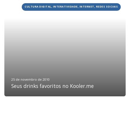
CULTURA DIGITAL, INTERATIVIDADE, INTERNET, REDES SOCIAIS
HOME
JOBS
TECH
BLOG
DEPOIMENTOS
CONTATO
25 de novembro de 2010
Seus drinks favoritos no Kooler.me