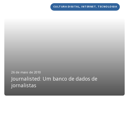
CULTURA DIGITAL, INTERNET, TECNOLOGIA
HOME
JOBS
TECH
BLOG
DEPOIMENTOS
CONTATO
26 de maio de 2010
Journalisted: Um banco de dados de
jornalistas