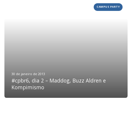
CAMPUS PARTY
HOME
JOBS
TECH
BLOG
DEPOIMENTOS
CONTATO
30 de janeiro de 2013
#cpbr6, dia 2 – Maddog, Buzz Aldren e
Kompimismo