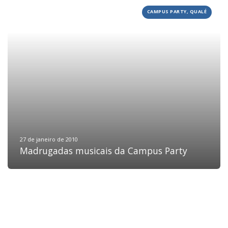
CAMPUS PARTY, QUALÉ
HOME
JOBS
TECH
BLOG
DEPOIMENTOS
CONTATO
27 de janeiro de 2010
Madrugadas musicais da Campus Party