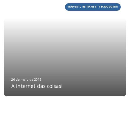
GADGET, INTERNET, TECNOLOGIA
HOME
JOBS
TECH
BLOG
DEPOIMENTOS
CONTATO
26 de maio de 2015
A internet das coisas!