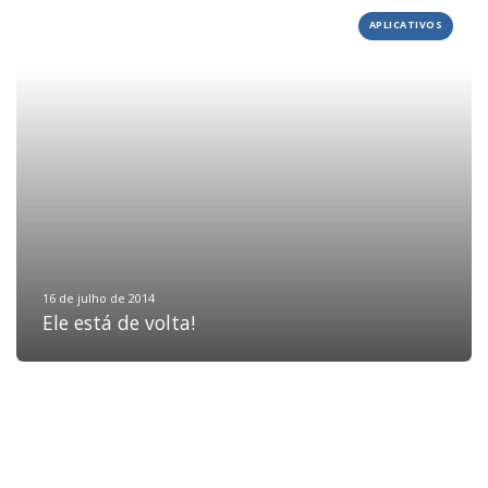
APLICATIVOS
HOME
JOBS
TECH
BLOG
DEPOIMENTOS
CONTATO
16 de julho de 2014
Ele está de volta!