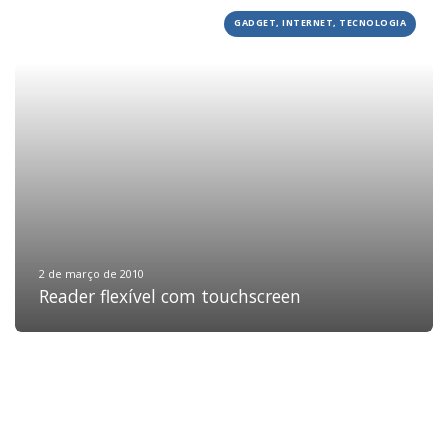
GADGET, INTERNET, TECNOLOGIA
HOME
JOBS
TECH
BLOG
DEPOIMENTOS
CONTATO
2 de março de 2010
Reader flexível com touchscreen