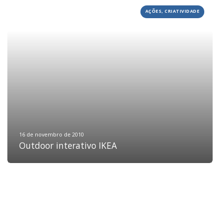
AÇÕES, CRIATIVIDADE
HOME
JOBS
TECH
BLOG
DEPOIMENTOS
CONTATO
16 de novembro de 2010
Outdoor interativo IKEA