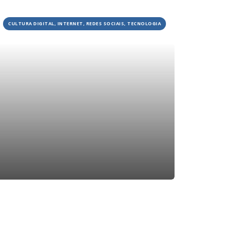
JOBS
CULTURA DIGITAL, INTERNET, REDES SOCIAIS, TECNOLOGIA
TECH
BLOG
DEPOIMENTOS
CONTATO