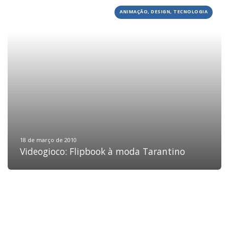
ANIMAÇÃO, DESIGN, TECNOLOGIA
HOME
JOBS
TECH
BLOG
DEPOIMENTOS
CONTATO
18 de março de 2010
Videogioco: Flipbook à moda Tarantino