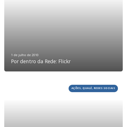
JOBS
TECH
BLOG
DEPOIMENTOS
CONTATO
1 de julho de 2010
Por dentro da Rede: Flickr
AÇÕES, QUALÉ, REDES SOCIAIS