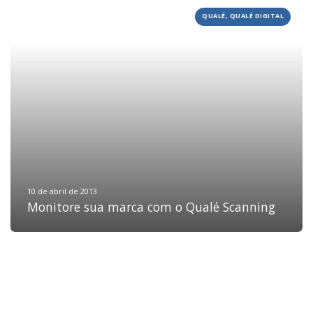
QUALÉ, QUALÉ DIGITAL
HOME
JOBS
TECH
BLOG
DEPOIMENTOS
CONTATO
10 de abril de 2013
Monitore sua marca com o Qualé Scanning