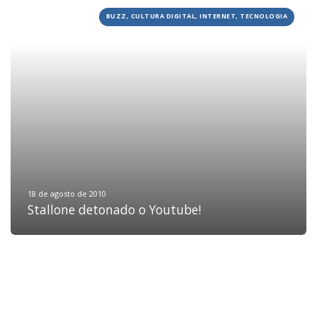
BUZZ, CULTURA DIGITAL, INTERNET, TECNOLOGIA
HOME
JOBS
TECH
BLOG
DEPOIMENTOS
CONTATO
18 de agosto de 2010
Stallone detonado o Youtube!