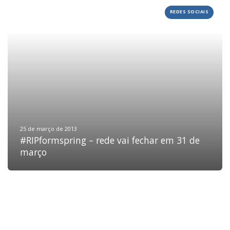
REDES SOCIAIS
HOME
JOBS
TECH
BLOG
DEPOIMENTOS
CONTATO
25 de março de 2013
#RIPformspring – rede vai fechar em 31 de
março