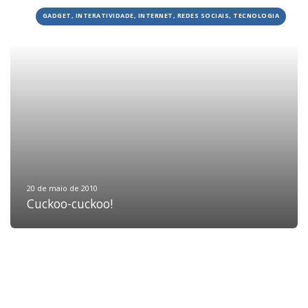
GADGET, INTERATIVIDADE, INTERNET, REDES SOCIAIS, TECNOLOGIA
HOME
JOBS
TECH
BLOG
DEPOIMENTOS
CONTATO
20 de maio de 2010
Cuckoo-cuckoo!