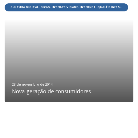
CULTURA DIGITAL, DICAS, INTERATIVIDADE, INTERNET, QUALÉ DIGITAL,
REDES SOCIAIS
HOME
JOBS
TECH
BLOG
DEPOIMENTOS
CONTATO
28 de novembro de 2014
Nova geração de consumidores