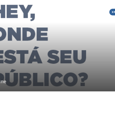
B
ine