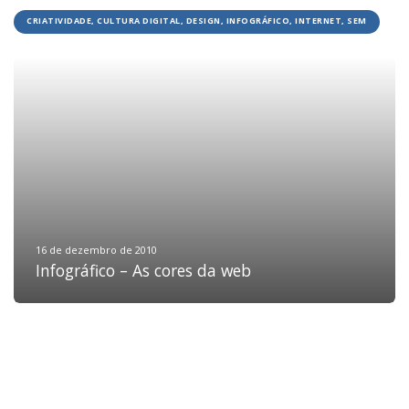
CRIATIVIDADE, CULTURA DIGITAL, DESIGN, INFOGRÁFICO, INTERNET, SEM
CATEGORIA
HOME
JOBS
TECH
BLOG
DEPOIMENTOS
CONTATO
16 de dezembro de 2010
Infográfico – As cores da web