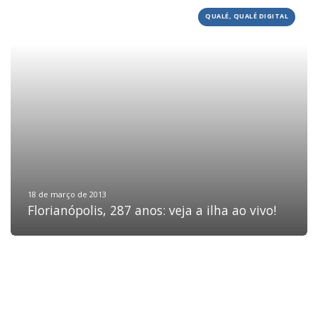
QUALÉ, QUALÉ DIGITAL
HOME
JOBS
TECH
BLOG
DEPOIMENTOS
CONTATO
18 de março de 2013
Florianópolis, 287 anos: veja a ilha ao vivo!