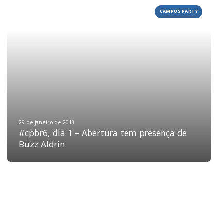
CAMPUS PARTY
HOME
JOBS
TECH
BLOG
DEPOIMENTOS
CONTATO
29 de janeiro de 2013
#cpbr6, dia 1 – Abertura tem presença de
Buzz Aldrin