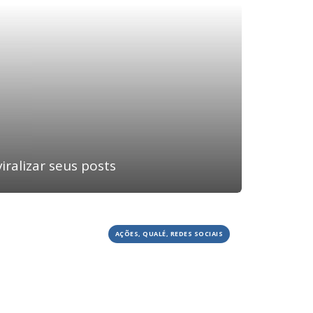
iralizar seus posts
HOME
JOBS
TECH
BLOG
AÇÕES, QUALÉ, REDES SOCIAIS
DEPOIMENTOS
CONTATO