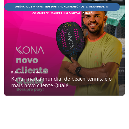
AGÊNCIA DE MARKETING DIGITAL FLORIANÓPOLIS, BRANDING, E-
COMMERCE, MARKETING DIGITAL, QUALÉ
HOME
JOBS
TECH
BLOG
DEPOIMENTOS
CONTATO
8 de dezembro de 2022
Kona, marca mundial de beach tennis, é o
mais novo cliente Qualé